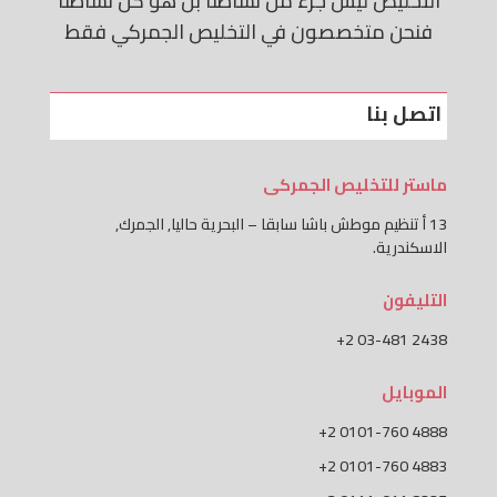
التخليص ليس جزء من نشاطنا بل هو كل نشاطنا
فنحن متخصصون في التخليص الجمركي فقط
اتصل بنا
ماستر للتخليص الجمركى
13 أ تنظيم موطش باشا سابقا – البحرية حاليا, الجمرك,
الاسكندرية.
التليفون
+‬2 03-481 2438
الموبايل
+2 0101-760 4888
+2 0101-760 4883